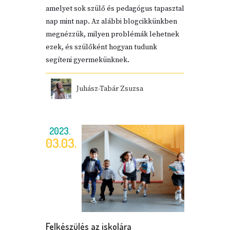
amelyet sok szülő és pedagógus tapasztal
nap mint nap. Az alábbi blogcikkünkben
megnézzük, milyen problémák lehetnek
ezek, és szülőként hogyan tudunk
segíteni gyermekünknek.
Juhász-Tabár Zsuzsa
2023.
03.03.
Felkészülés az iskolára