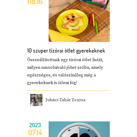
08.16.
10 szuper tízórai ötlet gyerekeknek
Összeállítottunk egy tízórai ötlet listát,
milyen nassolnivaló jöhet szóba, amely
egészséges, és valószínűleg még a
gyerekeknek is ízleni fog!
Juhász-Tabár Zsuzsa
2023.
07.14.