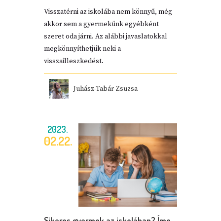
Visszatérni az iskolába nem könnyű, még
akkor sem a gyermekünk egyébként
szeret oda járni. Az alábbi javaslatokkal
megkönnyíthetjük neki a
visszailleszkedést.
Juhász-Tabár Zsuzsa
2023.
02.22.
Sikeres gyermek az iskolában? Íme