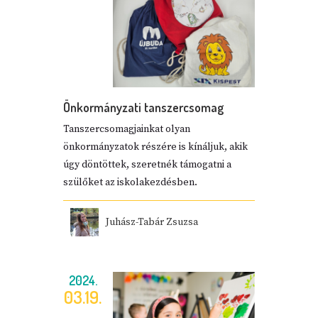
Önkormányzati tanszercsomag
Tanszercsomagjainkat olyan
önkormányzatok részére is kínáljuk, akik
úgy döntöttek, szeretnék támogatni a
szülőket az iskolakezdésben.
Juhász-Tabár Zsuzsa
2024.
03.19.