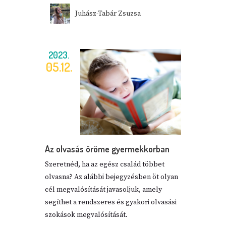
Juhász-Tabár Zsuzsa
2023.
05.12.
Az olvasás öröme gyermekkorban
Szeretnéd, ha az egész család többet
olvasna? Az alábbi bejegyzésben öt olyan
cél megvalósítását javasoljuk, amely
segíthet a rendszeres és gyakori olvasási
szokások megvalósítását.