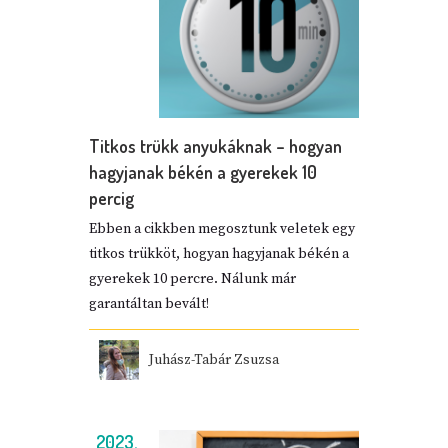
Titkos trükk anyukáknak – hogyan
hagyjanak békén a gyerekek 10
percig
Ebben a cikkben megosztunk veletek egy
titkos trükköt, hogyan hagyjanak békén a
gyerekek 10 percre. Nálunk már
garantáltan bevált!
Juhász-Tabár Zsuzsa
2023.