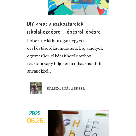
DIY kreatív eszköztárolók
iskolakezdésre – lépésről lépésre
Ebben a cikkben olyan egyedi
eszköztárolókat mutatunk be, amelyek
egyszerűen elkészíthetők otthon,
részben vagy teljesen újrahasznosított
anyagokból.
Juhász-Tabár Zsuzsa
2025.
06.26.