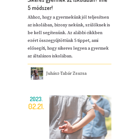
5 módszer!
Ahhoz, hogy a gyermekünk jól teljesítsen
az iskolában, bizony nekünk, szülőknek is
be kell segítenünk. Az alábbi cikkben
ezért összegyűjtöttünk 5 tippet, ami
elősegíti, hogy sikeres legyen a gyermek
az általános iskolában.
Juhász-Tabár Zsuzsa
2023.
02.21.