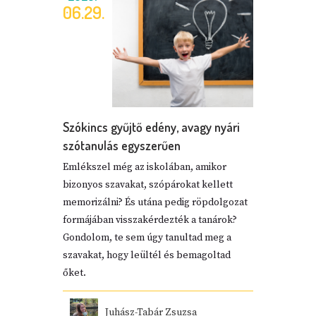
06.29.
Szókincs gyűjtő edény, avagy nyári
szótanulás egyszerűen
Emlékszel még az iskolában, amikor
bizonyos szavakat, szópárokat kellett
memorizálni? És utána pedig röpdolgozat
formájában visszakérdezték a tanárok?
Gondolom, te sem úgy tanultad meg a
szavakat, hogy leültél és bemagoltad
őket.
Juhász-Tabár Zsuzsa