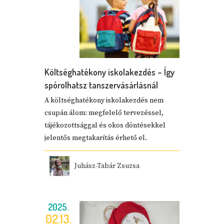
Költséghatékony iskolakezdés – Így
spórolhatsz tanszervásárlásnál
A költséghatékony iskolakezdés nem
csupán álom: megfelelő tervezéssel,
tájékozottsággal és okos döntésekkel
jelentős megtakarítás érhető el.
Juhász-Tabár Zsuzsa
2025.
02.13.