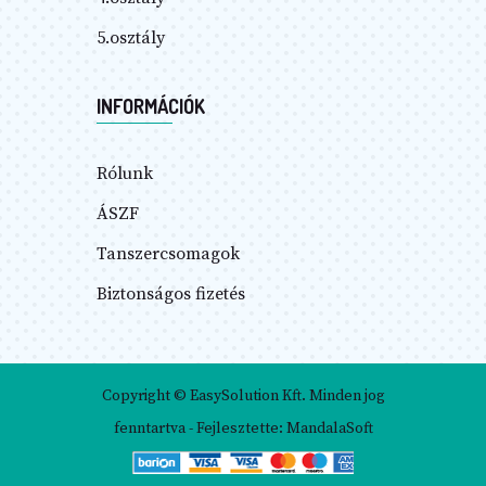
5.osztály
INFORMÁCIÓK
Rólunk
ÁSZF
Tanszercsomagok
Biztonságos fizetés
Copyright © EasySolution Kft. Minden jog
fenntartva - Fejlesztette: MandalaSoft